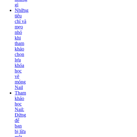
gì
Những
tiêu
chí và
mẹo
nhỏ
khi
tham
khảo
chọn
lựa
khóa
học
vẽ
móng
Nail
Tham
khảo
học
Nail:
Đừng
để
bạn
bị lừa
một