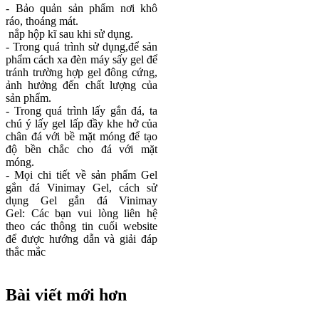
- Bảo quản sản phẩm nơi khô
ráo, thoáng mát.
nắp hộp kĩ sau khi sử dụng.
- Trong quá trình sử dụng,để sản
phẩm cách xa đèn máy sấy gel để
tránh trường hợp gel đông cứng,
ảnh hưởng đến chất lượng của
sản phẩm.
- Trong quá trình lấy gắn đá, ta
chú ý lấy gel lấp đầy khe hở của
chân đá với bề mặt móng để tạo
độ bền chắc cho đá với mặt
móng
.
- Mọi chi tiết về sản phẩm
Gel
gắn đá Vinimay Gel
,
cách sử
dụng
Gel gắn đá Vinimay
Gel
:
Các bạn vui lòng liên hệ
theo các thông tin cuối website
để được hướng dẫn và giải đáp
thắc mắc
Bài viết mới hơn