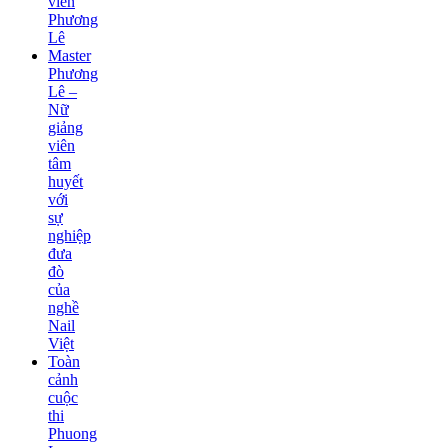
viên
Phương
Lê
Master
Phương
Lê –
Nữ
giảng
viên
tâm
huyết
với
sự
nghiệp
đưa
đò
của
nghề
Nail
Việt
Toàn
cảnh
cuộc
thi
Phuong