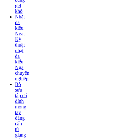
gel
khô
Nhặt
da
kiểu
Nga,
Kỹ
thuật
nhặt
da
kiểu
Nga
chuyên
nghiệp
Bộ
sưu
tập đá
đính
móng
tay
đẳng
cấp
từ
giảng