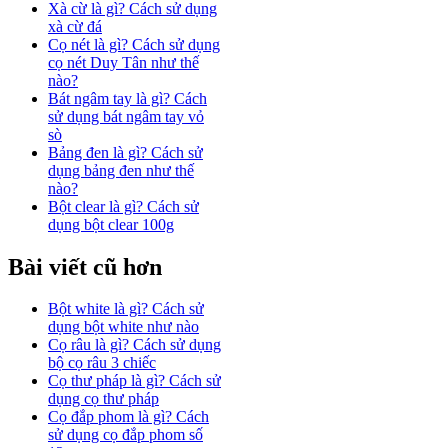
Xà cừ là gì? Cách sử dụng
xà cừ đá
Cọ nét là gì? Cách sử dụng
cọ nét Duy Tân như thế
nào?
Bát ngâm tay là gì? Cách
sử dụng bát ngâm tay vỏ
sò
Bảng đen là gì? Cách sử
dụng bảng đen như thế
nào?
Bột clear là gì? Cách sử
dụng bột clear 100g
Bài viết cũ hơn
Bột white là gì? Cách sử
dụng bột white như nào
Cọ râu là gì? Cách sử dụng
bộ cọ râu 3 chiếc
Cọ thư pháp là gì? Cách sử
dụng cọ thư pháp
Cọ đắp phom là gì? Cách
sử dụng cọ đắp phom số