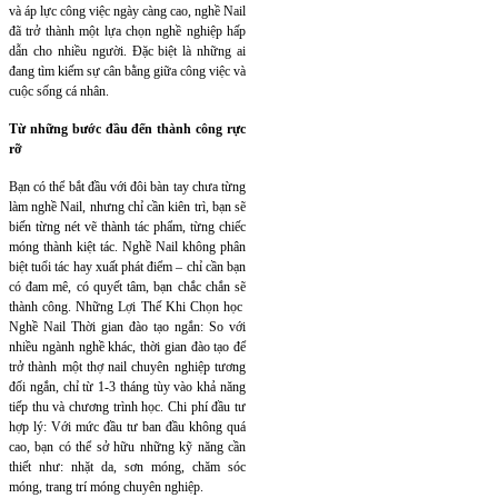
và áp lực công việc ngày càng cao, nghề Nail
đã trở thành một lựa chọn nghề nghiệp hấp
dẫn cho nhiều người. Đặc biệt là những ai
đang tìm kiếm sự cân bằng giữa công việc và
cuộc sống cá nhân.
Từ những bước đầu đến thành công rực
rỡ
Bạn có thể bắt đầu với đôi bàn tay chưa từng
làm nghề Nail, nhưng chỉ cần kiên trì, bạn sẽ
biến từng nét vẽ thành tác phẩm, từng chiếc
móng thành kiệt tác. Nghề Nail không phân
biệt tuổi tác hay xuất phát điểm – chỉ cần bạn
có đam mê, có quyết tâm, bạn chắc chắn sẽ
thành công. Những Lợi Thế Khi Chọn học
Nghề Nail Thời gian đào tạo ngắn: So với
nhiều ngành nghề khác, thời gian đào tạo để
trở thành một thợ nail chuyên nghiệp tương
đối ngắn, chỉ từ 1-3 tháng tùy vào khả năng
tiếp thu và chương trình học. Chi phí đầu tư
hợp lý: Với mức đầu tư ban đầu không quá
cao, bạn có thể sở hữu những kỹ năng cần
thiết như: nhặt da, sơn móng, chăm sóc
móng, trang trí móng chuyên nghiệp.