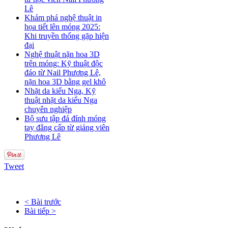
Lê
Khám phá nghệ thuật in
họa tiết lên móng 2025:
Khi truyền thống gặp hiện
đại
Nghệ thuật nặn hoa 3D
trên móng: Kỹ thuật độc
đáo từ Nail Phương Lê,
nặn hoa 3D bằng gel khô
Nhặt da kiểu Nga, Kỹ
thuật nhặt da kiểu Nga
chuyên nghiệp
Bộ sưu tập đá đính móng
tay đẳng cấp từ giảng viên
Phương Lê
Tweet
< Bài trước
Bài tiếp >