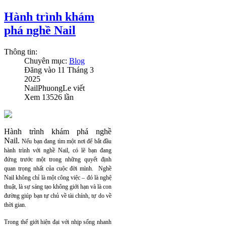
Hành trình khám
phá nghề Nail
Thông tin:
Chuyên mục:
Blog
Đăng vào
11 Tháng 3
2025
NailPhuongLe
viết
Xem
13526
lần
Hành trình khám phá nghề
Nail.
Nếu bạn đang tìm một nơi để bắt đầu
hành trình với nghề Nail, có lẽ bạn đang
đứng trước một trong những quyết định
quan trọng nhất của cuộc đời mình. Nghề
Nail không chỉ là một công việc – đó là nghệ
thuật, là sự sáng tạo không giới hạn và là con
đường giúp bạn tự chủ về tài chính, tự do về
thời gian.
Trong thế giới hiện đại với nhịp sống nhanh