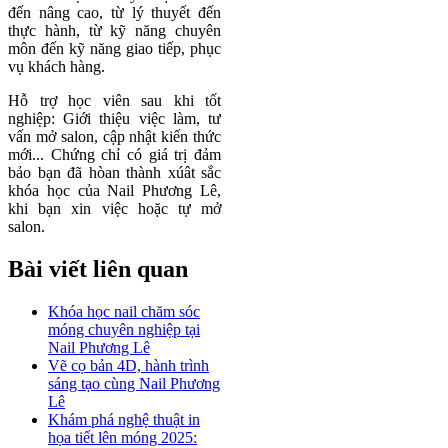
đến nâng cao, từ lý thuyết đến
thực hành, từ kỹ năng chuyên
môn đến kỹ năng giao tiếp, phục
vụ khách hàng.
Hỗ trợ học viên sau khi tốt
nghiệp: Giới thiệu việc làm, tư
vấn mở salon, cập nhật kiến thức
mới... Chứng chỉ có giá trị đảm
bảo bạn đã hòan thành xúât sắc
khóa học của Nail Phương Lê,
khi bạn xin việc hoặc tự mở
salon.
Bài viết liên quan
Khóa học nail chăm sóc
móng chuyên nghiệp tại
Nail Phương Lê
Vẽ cọ bản 4D, hành trình
sáng tạo cùng Nail Phương
Lê
Khám phá nghệ thuật in
họa tiết lên móng 2025: