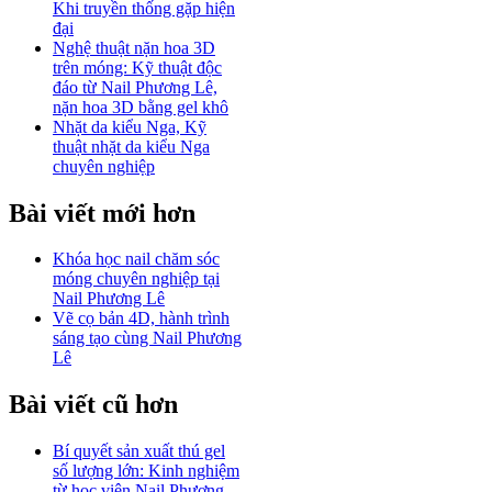
Khi truyền thống gặp hiện
đại
Nghệ thuật nặn hoa 3D
trên móng: Kỹ thuật độc
đáo từ Nail Phương Lê,
nặn hoa 3D bằng gel khô
Nhặt da kiểu Nga, Kỹ
thuật nhặt da kiểu Nga
chuyên nghiệp
Bài viết mới hơn
Khóa học nail chăm sóc
móng chuyên nghiệp tại
Nail Phương Lê
Vẽ cọ bản 4D, hành trình
sáng tạo cùng Nail Phương
Lê
Bài viết cũ hơn
Bí quyết sản xuất thú gel
số lượng lớn: Kinh nghiệm
từ học viên Nail Phương