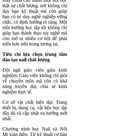
Hãy chọn cho mình một nơi học
thật sự chất lượng, nơi không chỉ
dạy bạn kỹ thuật mà còn giúp
bạn có tư duy nghề nghiệp vững
chắc, có định hướng rõ ràng. Một
môi trường học tập tốt không chỉ
giúp bạn thành thạo tay nghề mà
còn mở ra nhiều cơ hội để phát
triển hơn nữa trong tương lai.
Tiêu chí lựa chọn trung tâm
đào tạo nail chất lượng
Đội ngũ giáo viên giàu kinh
nghiệm: Giáo viên không chỉ giỏi
về chuyên môn mà còn có khả
năng truyền đạt, chia sẻ kinh
nghiệm thực tế.
Cơ sở vật chất hiện đại: Trang
thiết bị, dụng cụ, vật liệu học tập
đầy đủ và cập nhật xu hướng mới
nhất.
Chương trình học Nail và Nối
Mi toàn diện: Từ kỹ thuật cơ bản