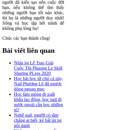
người đã kiến tạo nên cuộc đời
bạn, nếu không thể tìm thấy
những người bạn tốt nào khác,
thì họ là những người duy nhất!
Sống và học tập hết mình để
không phụ lòng họ!
Chúc các bạn thành công!
Bài viết liên quan
Nhìn lại Lễ Trao Giải
Cuộc Thi Phuong Le Skill
Sharing PLess 2020
Học bài học từ chú cá này,
Nail Phương Lê đã ngược
dòng ngoạn mục
Học làm móng đi xuất
khẩu lao động, học nail đi
nước ngoài cần học những
gì?
Nghề nail, người có tâm
chẳng ai biết, kẻ bất tài lại
nổi danh