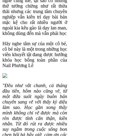
nghề cũng thế, tại sao có những
thứ tưởng chừng như rất thừa
thãi nhưng các trung tâm chuyên
nghiệp vẫn kiên trì dạy bài bản
mặc kệ cho rất nhiều người ở
ngoài kia kêu gào là dạy lan man,
không dùng đến mà vẫn phải học
Hãy nghe tâm sự của một cô bé,
cô bé này là một trong những học
viên khuyết tật đang được hưởng
khóa học bổng toàn phần của
Nail Phương Lê
"Đều như vắt chanh, cả tháng
đầu tiên, hôm nào cũng vẽ, từ
một đứa suốt ngày buôn bán
chuyển sang vẽ vời thấy kỳ diệu
làm sao. Học gần xong thấy
mình không chỉ vẽ được mà còn
rèn được tính cẩn thận, kiên
nhẫn. Từ đó rút ra được nhiều
suy ngẫm trong cuộc sống bon
chen hối hả bây giờ, cảm ơn các