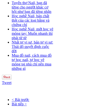
Tuyển thợ Nail, bạn đã
từng cho người khác cơ
hội như bạn đã từng nhận
Học nghề Nail, bản chất
thật của các loại bằng và
chứng chỉ
Học nghề Nail, mới học vẽ
móng tay: Muốn nhanh thì
phải từ từ
Nhất tự vi sư, bán tự vi sư:
Thái độ quyết định cuộc
đời
Mua đồ nail, cách mua đồ
tự học nail, tự học vẽ
móng tại nhà chỉ nên mua
những gì
Tweet
< Bài trước
Bài tiếp >