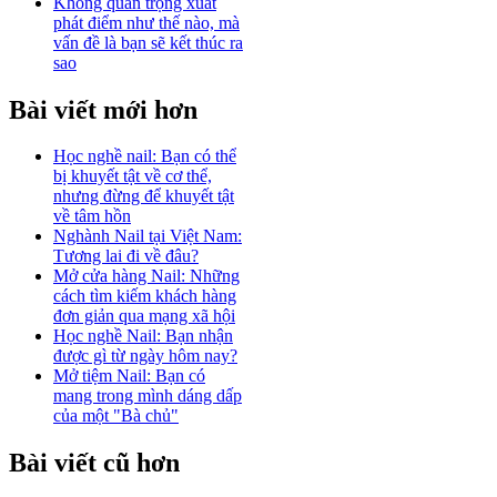
Không quan trọng xuất
phát điểm như thế nào, mà
vấn đề là bạn sẽ kết thúc ra
sao
Bài viết mới hơn
Học nghề nail: Bạn có thể
bị khuyết tật về cơ thể,
nhưng đừng để khuyết tật
về tâm hồn
Nghành Nail tại Việt Nam:
Tương lai đi về đâu?
Mở cửa hàng Nail: Những
cách tìm kiếm khách hàng
đơn giản qua mạng xã hội
Học nghề Nail: Bạn nhận
được gì từ ngày hôm nay?
Mở tiệm Nail: Bạn có
mang trong mình dáng dấp
của một "Bà chủ"
Bài viết cũ hơn