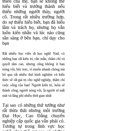
thiếu cha mẹ, bạn sẽ không thể
hiểu biết và trưởng thành nếu
thiếu những người thày, người
cô. Trong rất nhiều trường hợp,
do sự thiếu hiểu biết, bạn đã hiểu
lầm và trách họ, nhưng họ vẫn
luôn kiên nhẫn và lúc nào cũng
sẵn sàng ở bên bạn, chỉ dạy cho
bạn
Rất nhiều học viên đi học nghề Nail, có
những bạn rất kiên trì, cần mẫn, chăm chỉ và
quyết tâm cao, nhưng cũng không ít bạn
nóng vội, bộc trực, vì muốn nhanh chóng mà
bỏ qua rất nhiều thứ kinh nghiệm và kiến
thức sẽ rất giá trị cho nghề nghiệp, thậm chí
cuộc sống của bạn! Người kiên trì, luôn sẽ
thành công, người nóng vội, là người sẽ mất
mát và lãng phí nhiều thời gian nhất
Tại sao có những thứ tưởng như
rất thừa thãi nhưng môi trường
Đại Học, Cao Đẳng chuyên
nghiệp cấp quốc gia vẫn phải có.
Tương tự trong lĩnh vực học