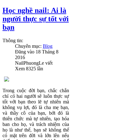
Học nghề nail: Ai là
người thực sự tốt với
bạn
Thông tin:
Chuyên mục:
Blog
Đăng vào
18 Tháng 8
2016
NailPhuongLe
viết
Xem
8325
lần
Trong cuộc đời bạn, chắc chắn
chỉ có hai người sẽ luôn thực sự
tốt với bạn theo lẽ tự nhiên mà
không vụ lợi, đó là cha mẹ bạn,
và thầy cô của bạn, bởi đó là
thiên chức mà tự nhiên, tạo hóa
ban cho họ, và trách nhiệm của
họ là như thế, bạn sẽ không thể
có mặt trên đời và lớn lên nếu