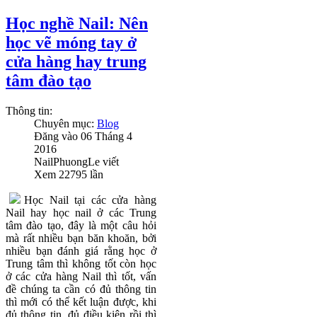
Học nghề Nail: Nên
học vẽ móng tay ở
cửa hàng hay trung
tâm đào tạo
Thông tin:
Chuyên mục:
Blog
Đăng vào
06 Tháng 4
2016
NailPhuongLe
viết
Xem
22795
lần
Học Nail tại các cửa hàng
Nail hay học nail ở các Trung
tâm đào tạo, đây là một câu hỏi
mà rất nhiều bạn băn khoăn, bởi
nhiều bạn đánh giá rằng học ở
Trung tâm thì không tốt còn học
ở các cửa hàng Nail thì tốt, vấn
đề chúng ta cần có đủ thông tin
thì mới có thể kết luận được, khi
đủ thông tin, đủ điều kiện rồi thì