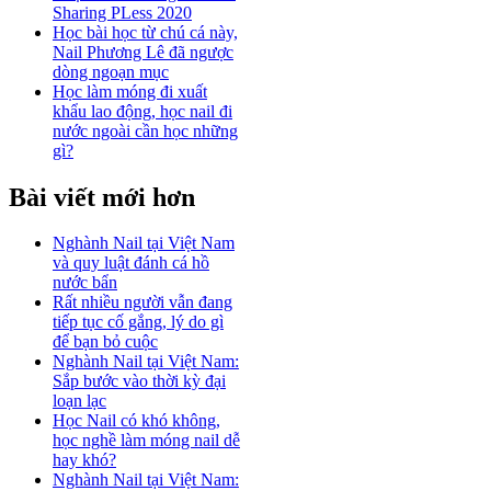
Sharing PLess 2020
Học bài học từ chú cá này,
Nail Phương Lê đã ngược
dòng ngoạn mục
Học làm móng đi xuất
khẩu lao động, học nail đi
nước ngoài cần học những
gì?
Bài viết mới hơn
Nghành Nail tại Việt Nam
và quy luật đánh cá hồ
nước bẩn
Rất nhiều người vẫn đang
tiếp tục cố gắng, lý do gì
để bạn bỏ cuộc
Nghành Nail tại Việt Nam:
Sắp bước vào thời kỳ đại
loạn lạc
Học Nail có khó không,
học nghề làm móng nail dễ
hay khó?
Nghành Nail tại Việt Nam: