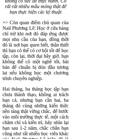
không có sức để thực hành. Có
rất rất nhiều mẫu móng thật để
bạn thực hiện các kỹ thuật
=> Còn quan điểm chủ quan của
Nail Phương Lê: Học ở cửa hàng
chỉ trừ khi nơi đó đáp ứng được
mọi nhu cầu của bạn, đồng thời
đó là nơi bạn quen biết, thân thiết
thì bạn có thể có cơ hội tốt để học
tập, còn lại, thời đại bây giờ, bạn
không thể có một nghề tốt, bài
bản để chuẩn bị đón đầu tương
lai nếu không học một chương
trình chuyên nghiệp.
Hai tháng, ba tháng học tập bạn
chưa thành thạo, không ai trách
bạn cả, nhưng bạn cần hai, ba
tháng đó cùng những kiến thức
nền tảng thật vững chắc, để bước
vào môi trường thực tế, một cách
chăm chỉ và kiên trì, hãy nhìn lại
bạn sau 1-2 năm, chắc chắn bạn
cũng như rất nhiều học viên khác