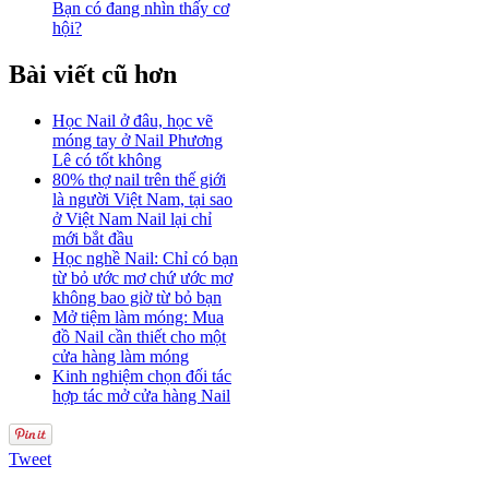
Bạn có đang nhìn thấy cơ
hội?
Bài viết cũ hơn
Học Nail ở đâu, học vẽ
móng tay ở Nail Phương
Lê có tốt không
80% thợ nail trên thế giới
là người Việt Nam, tại sao
ở Việt Nam Nail lại chỉ
mới bắt đầu
Học nghề Nail: Chỉ có bạn
từ bỏ ước mơ chứ ước mơ
không bao giờ từ bỏ bạn
Mở tiệm làm móng: Mua
đồ Nail cần thiết cho một
cửa hàng làm móng
Kinh nghiệm chọn đối tác
hợp tác mở cửa hàng Nail
Tweet