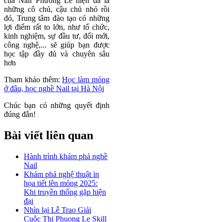
của Nail Phương Lê hiện đã là
những cô chủ, cậu chủ nhỏ rồi
đó, Trung tâm đào tạo có những
lợi điểm rất to lớn, như tổ chức,
kinh nghiệm, sự đầu tư, đổi mới,
công nghệ,... sẽ giúp bạn được
học tập đầy đủ và chuyên sâu
hơn
Tham khảo thêm:
Học làm móng
ở đâu, học nghề Nail tại Hà Nội
Chúc bạn có những quyết định
đúng đắn!
Bài viết liên quan
Hành trình khám phá nghề
Nail
Khám phá nghệ thuật in
họa tiết lên móng 2025:
Khi truyền thống gặp hiện
đại
Nhìn lại Lễ Trao Giải
Cuộc Thi Phuong Le Skill